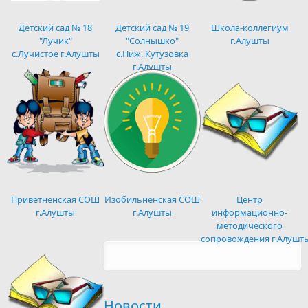
Детский сад № 18
Детский сад № 19
Школа-коллегиум
"Лучик"
"Солнышко"
г.Алушты
с.Лучистое г.Алушты
с.Ниж. Кутузовка
г.Алушты
Приветненская СОШ
Изобильненская СОШ
Центр
г.Алушты
г.Алушты
информационно-
методического
сопровождения г.Алушт
Новости