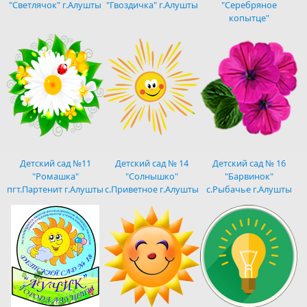
"Светлячок" г.Алушты
"Гвоздичка" г.Алушты
"Серебряное
копытце"
Детский сад №11
Детский сад № 14
Детский сад № 16
"Ромашка"
"Солнышко"
"Барвинок"
пгт.Партенит г.Алушты
с.Приветное г.Алушты
с.Рыбачье г.Алушты