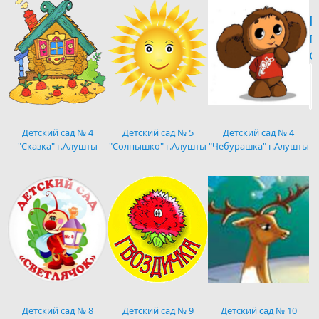
П
п
с
Детский сад № 4
Детский сад № 5
Детский сад № 4
"Сказка" г.Алушты
"Солнышко" г.Алушты
"Чебурашка" г.Алушты
Детский сад № 8
Детский сад № 9
Детский сад № 10